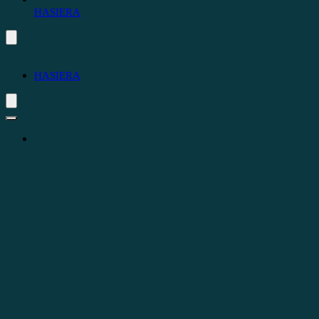
HASIERA
HASIERA
Makusi Home Orokorra