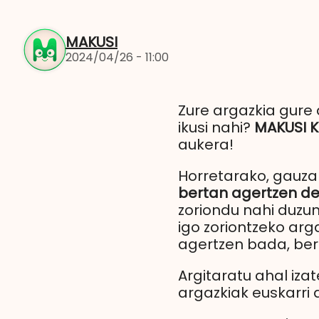
MAKUSI
2024/04/26 - 11:00
Zure argazkia gure 
ikusi nahi?
MAKUSI K
aukera!
Horretarako, gauza
bertan agertzen de
zoriondu nahi duzu
igo zoriontzeko ar
agertzen bada, ber
Argitaratu ahal iza
argazkiak euskarri