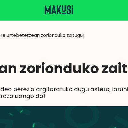
ure urtebetetzean zorionduko zaitugu!
an zorionduko zai
ideo berezia argitaratuko dugu astero, laru
raza izango da!