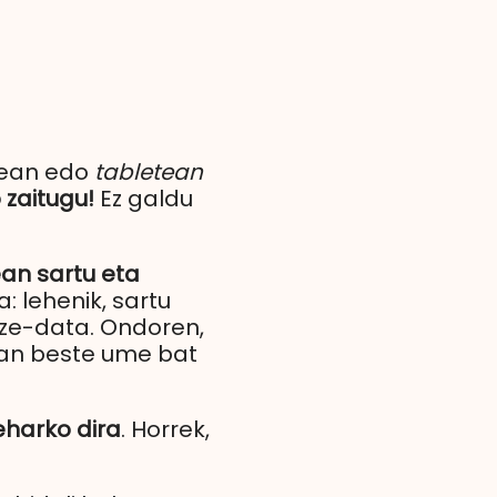
rrean edo
tabletean
 zaitugu!
Ez galdu
ean sartu eta
: lehenik, sartu
tze-data. Ondoren,
oan beste ume bat
eharko dira
. Horrek,