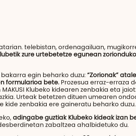
atarian. telebistan, ordenagailuan, mugiko
lubetik zure urtebetetze egunean zorionduko
 bakarra egin beharko duzu:
“Zorionak” atal
n formularioa bete.
Prozesua erraz-erraza da
n MAKUSI Klubeko kidearen zenbakia eta jaio
gazkia. Urteak betetzen dituen umearen ond
e kide zenbakia ere gaineratu beharko duzu.
teko,
adingabe guztiak Klubeko kideak izan b
 desberdinetan zabaltzea ahalbidetuko du.