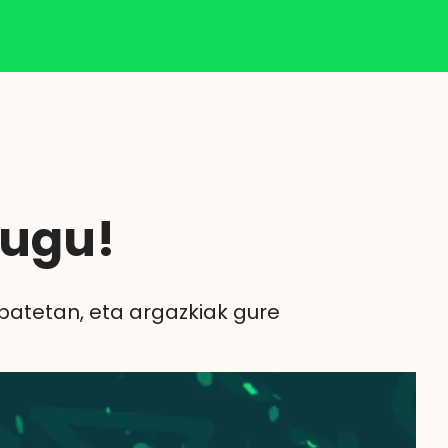
Klisk
tugu!
nbatetan, eta argazkiak gure