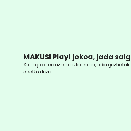
MAKUSI Play! jokoa, jada salg
Karta joko erraz eta azkarra da, adin guztiet
ahalko duzu.