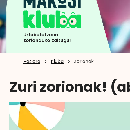
Urtebetetzean
zorionduko zaitugu!
Hasiera
Kluba
Zorionak
Zuri zorionak! (a