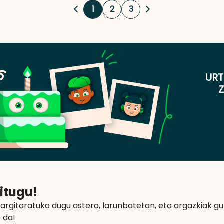
1
2
3
URT
itugu!
 argitaratuko dugu astero, larunbatetan, eta argazkiak g
 da!