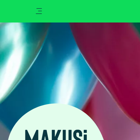
Ikusi
Kluba
Klisk
Aktualitatea
Ekintzak
Berriak
Zozketak
Zorionak
Argazkiak
Abantailak
Eragiketaren emaitza