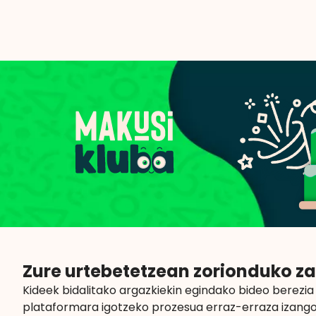
Zure urtebetetzean zorionduko za
Kideek bidalitako argazkiekin egindako bideo berezia
plataformara igotzeko prozesua erraz-erraza izango