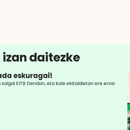
 izan daitezke
ada eskuragai!
u salgai EITB Dendan, eta kale ekitaldietan ere erosi