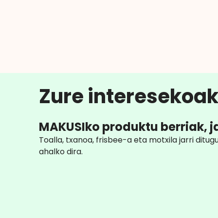
Zure interesekoak
MAKUSIko produktu berriak, j
Toalla, txanoa, frisbee-a eta motxila jarri ditug
ahalko dira.