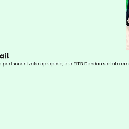
ai!
ako pertsonentzako aproposa, eta EITB Dendan sartuta ero