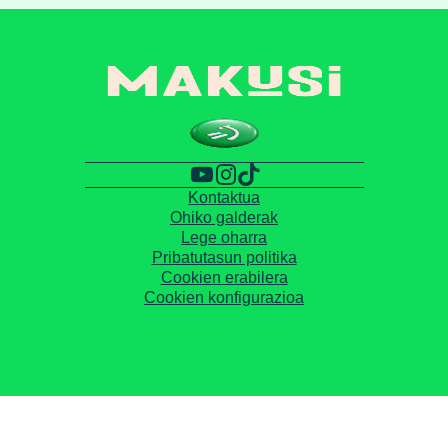
Kontaktua
Ohiko galderak
Lege oharra
Pribatutasun politika
Cookien erabilera
Cookien konfigurazioa