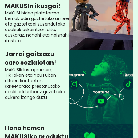
MAKUSIn ikusgai!
MAKUSI bideo plataforma
berriak adin guztietako umeei
eta gaztetxoei zuzendutako
edukiak eskaintzen ditu,
euskaraz, nonahi eta noiznahi
ikusteko.
Jarrai gaitzazu
sare sozialetan!
MAKUSIk Instagramen,
TikToken eta YouTuben
dituen kontuetan
sareetarako prestatutako
eduki esklusiboez gozatzeko
aukera izango duzu.
Hona hemen
MAKUSIko produktu