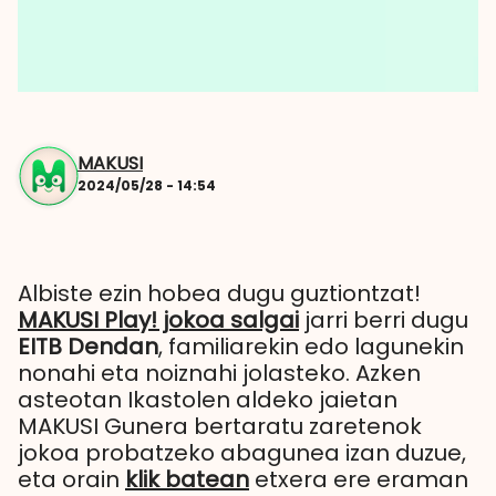
MAKUSI
2024/05/28 - 14:54
Albiste ezin hobea dugu guztiontzat!
MAKUSI Play! jokoa salgai
jarri berri dugu
EITB Dendan
, familiarekin edo lagunekin
nonahi eta noiznahi jolasteko. Azken
asteotan Ikastolen aldeko jaietan
MAKUSI Gunera bertaratu zaretenok
jokoa probatzeko abagunea izan duzue,
eta orain
klik batean
etxera ere eraman