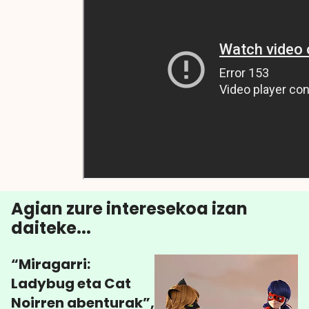
Agian zure interesekoa izan
daiteke...
“Miragarri:
Ladybug eta Cat
Noirren abenturak”,