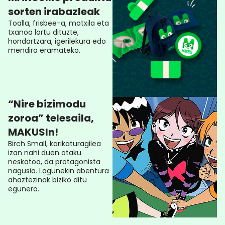
sorten irabazleak
Toalla, frisbee-a, motxila eta
txanoa lortu dituzte,
hondartzara, igerilekura edo
mendira eramateko.
“Nire bizimodu
zoroa” telesaila,
MAKUSIn!
Birch Small, karikaturagilea
izan nahi duen otaku
neskatoa, da protagonista
nagusia. Lagunekin abentura
ahaztezinak biziko ditu
egunero.