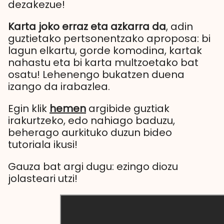
dezakezue!
Karta joko erraz eta azkarra da
, adin
guztietako pertsonentzako aproposa: bi
lagun elkartu, gorde komodina, kartak
nahastu eta bi karta multzoetako bat
osatu! Lehenengo bukatzen duena
izango da irabazlea.
Egin klik
hemen
argibide guztiak
irakurtzeko, edo nahiago baduzu,
beherago aurkituko duzun bideo
tutoriala ikusi!
Gauza bat argi dugu: ezingo diozu
jolasteari utzi!