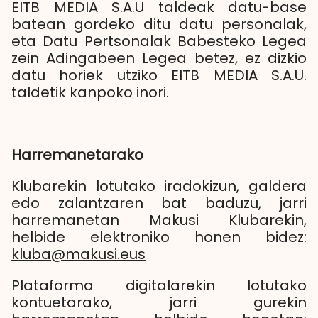
EITB MEDIA S.A.U taldeak datu-base
batean gordeko ditu datu personalak,
eta Datu Pertsonalak Babesteko Legea
zein Adingabeen Legea betez, ez dizkio
datu horiek utziko EITB MEDIA S.A.U.
taldetik kanpoko inori.
Harremanetarako
Klubarekin lotutako iradokizun, galdera
edo zalantzaren bat baduzu, jarri
harremanetan Makusi Klubarekin,
helbide elektroniko honen bidez:
kluba@makusi.eus
Plataforma digitalarekin lotutako
kontuetarako, jarri gurekin