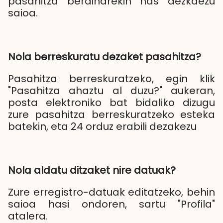
pasahitza berdinarekin has dezkaezu
saioa.
Nola berreskuratu dezaket pasahitza?
Pasahitza berreskuratzeko, egin klik
"Pasahitza ahaztu al duzu?" aukeran,
posta elektroniko bat bidaliko dizugu
zure pasahitza berreskuratzeko esteka
batekin, eta 24 orduz erabili dezakezu
Nola aldatu ditzaket nire datuak?
Zure erregistro-datuak editatzeko, behin
saioa hasi ondoren, sartu "Profila"
atalera.