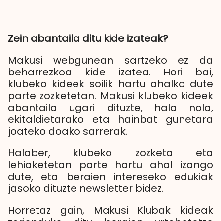
Zein abantaila ditu kide izateak?
Makusi webgunean sartzeko ez da
beharrezkoa kide izatea. Hori bai,
klubeko kideek soilik hartu ahalko dute
parte zozketetan. Makusi klubeko kideek
abantaila ugari dituzte, hala nola,
ekitaldietarako eta hainbat gunetara
joateko doako sarrerak.
Halaber, klubeko zozketa eta
lehiaketetan parte hartu ahal izango
dute, eta beraien intereseko edukiak
jasoko dituzte newsletter bidez.
Horretaz gain, Makusi Klubak kideak