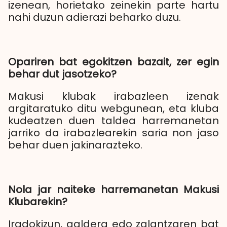
izenean, horietako zeinekin parte hartu
nahi duzun adierazi beharko duzu.
Opariren bat egokitzen bazait, zer egin
behar dut jasotzeko?
Makusi klubak irabazleen izenak
argitaratuko ditu webgunean, eta kluba
kudeatzen duen taldea harremanetan
jarriko da irabazlearekin saria non jaso
behar duen jakinarazteko.
Nola jar naiteke harremanetan Makusi
Klubarekin?
Iradokizun, galdera edo zalantzaren bat