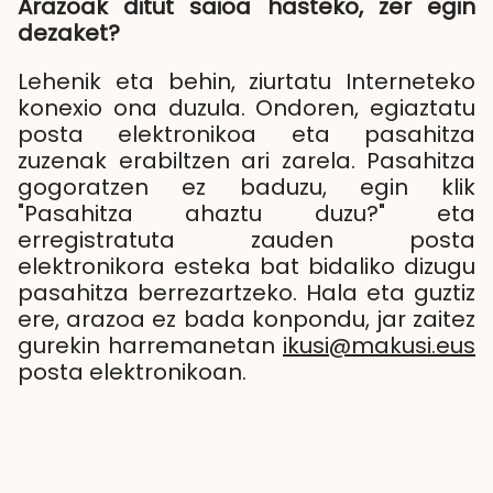
Arazoak ditut saioa hasteko, zer egin
dezaket?
Lehenik eta behin, ziurtatu Interneteko
konexio ona duzula. Ondoren, egiaztatu
posta elektronikoa eta pasahitza
zuzenak erabiltzen ari zarela. Pasahitza
gogoratzen ez baduzu, egin klik
"Pasahitza ahaztu duzu?" eta
erregistratuta zauden posta
elektronikora esteka bat bidaliko dizugu
pasahitza berrezartzeko. Hala eta guztiz
ere, arazoa ez bada konpondu, jar zaitez
gurekin harremanetan
ikusi@makusi.eus
posta elektronikoan.