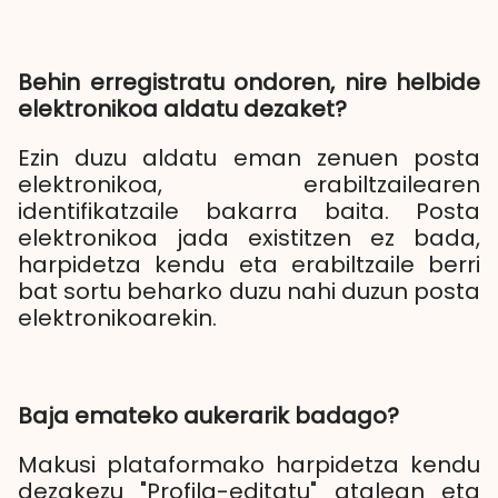
Behin erregistratu ondoren, nire helbide
elektronikoa aldatu dezaket?
Ezin duzu aldatu eman zenuen posta
elektronikoa, erabiltzailearen
identifikatzaile bakarra baita. Posta
elektronikoa jada existitzen ez bada,
harpidetza kendu eta erabiltzaile berri
bat sortu beharko duzu nahi duzun posta
elektronikoarekin.
Baja emateko aukerarik badago?
Makusi plataformako harpidetza kendu
dezakezu "Profila-editatu" atalean eta