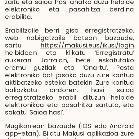
zaitu eta saioa hasi ahalko duzu helbide
elektroniko eta pasahitza berdina
erabilita.
Erabiltzaile berri gisa erregistratzeko,
web nabigatzaile batean bazaude,
sartu
https://makusi.eus/ikusi/login
helbidean eta klikatu ‘Erregistratu’
aukeran. Jarraian, bete eskatutako
eremu guztiak eta ‘Onartu’. Posta
elektroniko bat jasoko duzu zure kontua
aktibatzeko esteka batekin. Zure kontua
baliozkotu ondoren, hasi saioa
erregistratzeko erabili dituzun helbide
elektronikoa eta pasahitza sartuta, eta
sakatu ‘Saioa hasi’.
Mugikorrean bazaude (iOS edo Android
app-etan). Bilatu Makusi aplikazioa zure