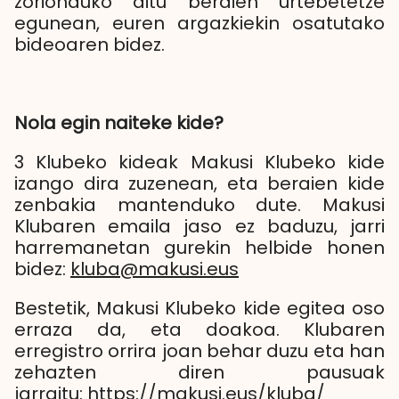
zorionduko ditu beraien urtebetetze
egunean, euren argazkiekin osatutako
bideoaren bidez.
Nola egin naiteke kide?
3 Klubeko kideak Makusi Klubeko kide
izango dira zuzenean, eta beraien kide
zenbakia mantenduko dute. Makusi
Klubaren emaila jaso ez baduzu, jarri
harremanetan gurekin helbide honen
bidez:
kluba@makusi.eus
Bestetik, Makusi Klubeko kide egitea oso
erraza da, eta doakoa. Klubaren
erregistro orrira joan behar duzu eta han
zehazten diren pausuak
jarraitu:
https://makusi.eus/kluba/