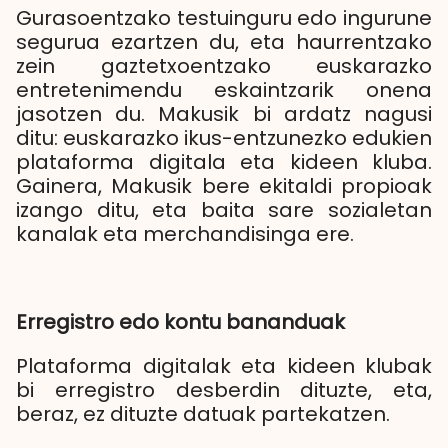
Gurasoentzako testuinguru edo ingurune
segurua ezartzen du, eta haurrentzako
zein gaztetxoentzako euskarazko
entretenimendu eskaintzarik onena
jasotzen du. Makusik bi ardatz nagusi
ditu: euskarazko ikus-entzunezko edukien
plataforma digitala eta kideen kluba.
Gainera, Makusik bere ekitaldi propioak
izango ditu, eta baita sare sozialetan
kanalak eta merchandisinga ere.
Erregistro edo kontu bananduak
Plataforma digitalak eta kideen klubak
bi erregistro desberdin dituzte, eta,
beraz, ez dituzte datuak partekatzen.