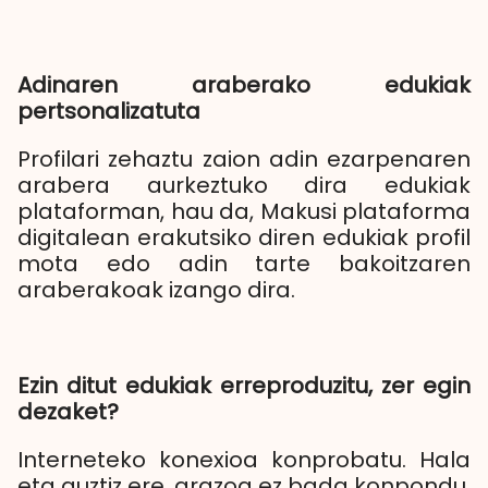
Adinaren araberako edukiak
pertsonalizatuta
Profilari zehaztu zaion adin ezarpenaren
arabera aurkeztuko dira edukiak
plataforman, hau da, Makusi plataforma
digitalean erakutsiko diren edukiak profil
mota edo adin tarte bakoitzaren
araberakoak izango dira.
Ezin ditut edukiak erreproduzitu, zer egin
dezaket?
Interneteko konexioa konprobatu. Hala
eta guztiz ere, arazoa ez bada konpondu,