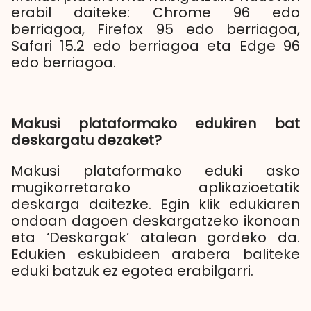
erabil daiteke: Chrome 96 edo
berriagoa, Firefox 95 edo berriagoa,
Safari 15.2 edo berriagoa eta Edge 96
edo berriagoa.
Makusi plataformako edukiren bat
deskargatu dezaket?
Makusi plataformako eduki asko
mugikorretarako aplikazioetatik
deskarga daitezke. Egin klik edukiaren
ondoan dagoen deskargatzeko ikonoan
eta ‘Deskargak’ atalean gordeko da.
Edukien eskubideen arabera baliteke
eduki batzuk ez egotea erabilgarri.