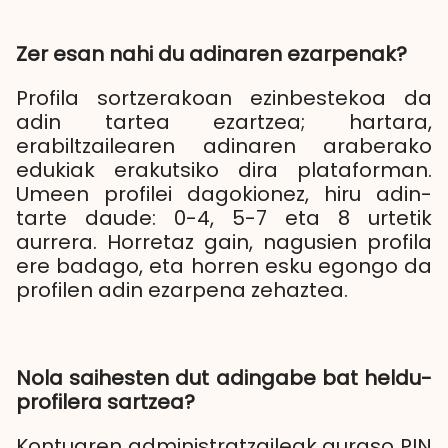
Zer esan nahi du adinaren ezarpenak?
Profila sortzerakoan ezinbestekoa da
adin tartea ezartzea; hartara,
erabiltzailearen adinaren araberako
edukiak erakutsiko dira plataforman.
Umeen profilei dagokionez, hiru adin-
tarte daude: 0-4, 5-7 eta 8 urtetik
aurrera. Horretaz gain, nagusien profila
ere badago, eta horren esku egongo da
profilen adin ezarpena zehaztea.
Nola saihesten dut adingabe bat heldu-
profilera sartzea?
Kontuaren administratzaileak guraso PIN