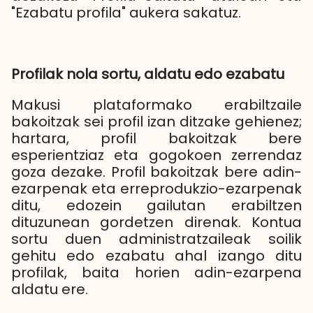
"Ezabatu profila" aukera sakatuz.
Profilak nola sortu, aldatu edo ezabatu
Makusi plataformako erabiltzaile
bakoitzak sei profil izan ditzake gehienez;
hartara, profil bakoitzak bere
esperientziaz eta gogokoen zerrendaz
goza dezake. Profil bakoitzak bere adin-
ezarpenak eta erreprodukzio-ezarpenak
ditu, edozein gailutan erabiltzen
dituzunean gordetzen direnak. Kontua
sortu duen administratzaileak soilik
gehitu edo ezabatu ahal izango ditu
profilak, baita horien adin-ezarpena
aldatu ere.