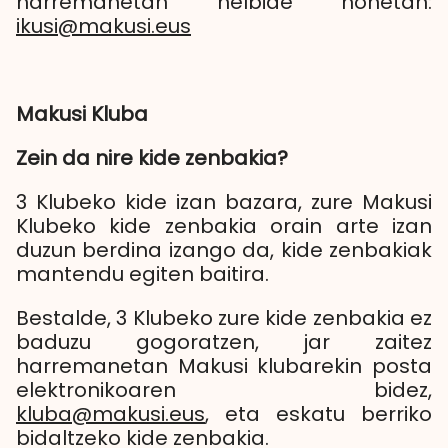
harremanetan helbide honetan:
ikusi@makusi.eus
Makusi Kluba
Zein da nire kide zenbakia?
3 Klubeko kide izan bazara, zure Makusi
Klubeko kide zenbakia orain arte izan
duzun berdina izango da, kide zenbakiak
mantendu egiten baitira.
Bestalde, 3 Klubeko zure kide zenbakia ez
baduzu gogoratzen, jar zaitez
harremanetan Makusi klubarekin posta
elektronikoaren bidez,
kluba@makusi.eus
, eta eskatu berriko
bidaltzeko kide zenbakia.