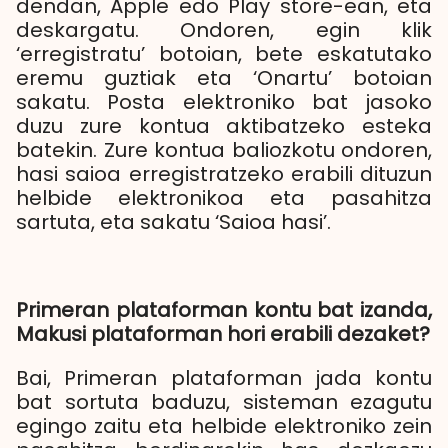
dendan, Apple edo Play store-ean, eta
deskargatu. Ondoren, egin klik
‘erregistratu’ botoian, bete eskatutako
eremu guztiak eta ‘Onartu’ botoian
sakatu. Posta elektroniko bat jasoko
duzu zure kontua aktibatzeko esteka
batekin. Zure kontua baliozkotu ondoren,
hasi saioa erregistratzeko erabili dituzun
helbide elektronikoa eta pasahitza
sartuta, eta sakatu ‘Saioa hasi’.
Primeran plataforman kontu bat izanda,
Makusi plataforman hori erabili dezaket?
Bai, Primeran plataforman jada kontu
bat sortuta baduzu, sisteman ezagutu
egingo zaitu eta helbide elektroniko zein