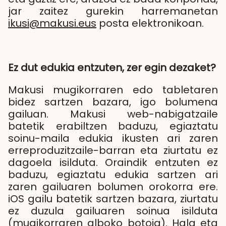
jar zaitez gurekin harremanetan
ikusi@makusi.eus
posta elektronikoan.
Ez dut edukia entzuten, zer egin dezaket?
Makusi mugikorraren edo tabletaren
bidez sartzen bazara, igo bolumena
gailuan. Makusi web-nabigatzaile
batetik erabiltzen baduzu, egiaztatu
soinu-maila edukia ikusten ari zaren
erreproduzitzaile-barran eta ziurtatu ez
dagoela isilduta. Oraindik entzuten ez
baduzu, egiaztatu edukia sartzen ari
zaren gailuaren bolumen orokorra ere.
iOS gailu batetik sartzen bazara, ziurtatu
ez duzula gailuaren soinua isilduta
(mugikorraren alboko botoia). Hala eta