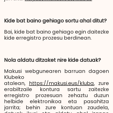
Kide bat baino gehiago sortu ahal ditut?
Bai, kide bat baino gehiago egin daitezke
kide erregistro prozesu berdinean.
Nola aldatu ditzaket nire kide datuak?
Makusi webgunearen barruan dagoen
Klubeko
atalean,
https://makusi.eus/kluba
, zure
erabiltzaile kontura sartu zaitezke
erregistro prozesuan zehaztu duzun
helbide elektronikoa eta pasahitza
jarrita; behin zure kontuan zaudela,