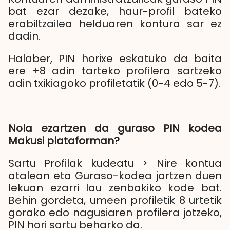
bat ezar dezake, haur-profil bateko
erabiltzailea helduaren kontura sar ez
dadin.
Halaber, PIN horixe eskatuko da baita
ere +8 adin tarteko profilera sartzeko
adin txikiagoko profiletatik (0-4 edo 5-7).
Nola ezartzen da guraso PIN kodea
Makusi plataforman?
Sartu Profilak kudeatu > Nire kontua
atalean eta Guraso-kodea jartzen duen
lekuan ezarri lau zenbakiko kode bat.
Behin gordeta, umeen profiletik 8 urtetik
gorako edo nagusiaren profilera jotzeko,
PIN hori sartu beharko da.