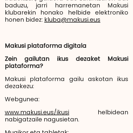
baduzu, jarri harremanetan Makusi
klubarekin honako helbide elektroniko
honen bidez:
kluba@makusi.eus
Makusi plataforma digitala
Zein gailutan ikus dezaket Makusi
plataforma?
Makusi plataforma gailu askotan ikus
dezakezu:
Webgunea:
www.makusi.eus/ikusi
helbidean
nabigatzaile nagusietan.
Mugikor eta tabletak: