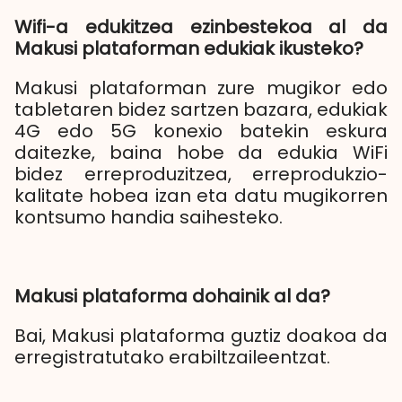
Wifi-a edukitzea ezinbestekoa al da
Makusi plataforman edukiak ikusteko?
Makusi plataforman zure mugikor edo
tabletaren bidez sartzen bazara, edukiak
4G edo 5G konexio batekin eskura
daitezke, baina hobe da edukia WiFi
bidez erreproduzitzea, erreprodukzio-
kalitate hobea izan eta datu mugikorren
kontsumo handia saihesteko.
Makusi plataforma dohainik al da?
Bai, Makusi plataforma guztiz doakoa da
erregistratutako erabiltzaileentzat.