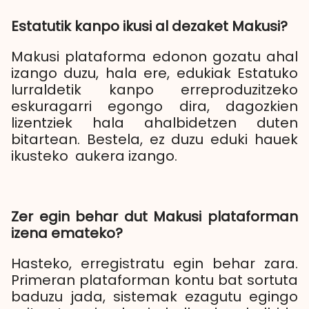
Estatutik kanpo ikusi al dezaket Makusi?
Makusi plataforma edonon gozatu ahal
izango duzu, hala ere, edukiak Estatuko
lurraldetik kanpo erreproduzitzeko
eskuragarri egongo dira, dagozkien
lizentziek hala ahalbidetzen duten
bitartean. Bestela, ez duzu eduki hauek
ikusteko aukera izango.
Zer egin behar dut Makusi plataforman
izena emateko?
Hasteko, erregistratu egin behar zara.
Primeran plataforman kontu bat sortuta
baduzu jada, sistemak ezagutu egingo