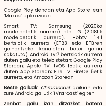
Google Play dendan eta App Store-ean
‘Makusi’ aplikazioan.
Smart TV: Samsung (2020ko
modeloetatik aurrera) eta LG (2018tik
modeloetatik aurrera). Hbbtv 1.4.1
bertsiotik aurrera (ETB3 edo ETBren
gainontzeko kanaletan botoi gorria
sakatuta). Android TV:7 bertsiotik aurrera
duten gailu eta telebistetan; Google Play
Storean; Apple TV: tvOS 15etik aurrera
duten App Storean; Fire TV: FireOS 5etik
aurrera, eta Amazon Storean.
Beste gailuak:
Chromecast
gailuan edo
zure Android gailutik TVra ‘cast’ egiten.
Zenbat gailu izan ditzazket batera