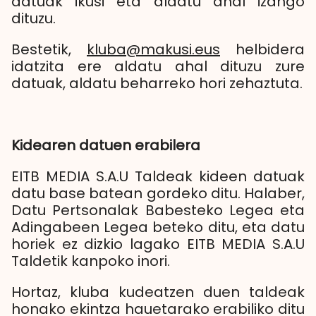
datuak ikusi eta aldatu ahal izango
dituzu.
Bestetik,
kluba@makusi.eus
helbidera
idatzita ere aldatu ahal dituzu zure
datuak, aldatu beharreko hori zehaztuta.
Kidearen datuen erabilera
EITB MEDIA S.A.U Taldeak kideen datuak
datu base batean gordeko ditu. Halaber,
Datu Pertsonalak Babesteko Legea eta
Adingabeen Legea beteko ditu, eta datu
horiek ez dizkio lagako EITB MEDIA S.A.U
Taldetik kanpoko inori.
Hortaz, kluba kudeatzen duen taldeak
honako ekintza hauetarako erabiliko ditu