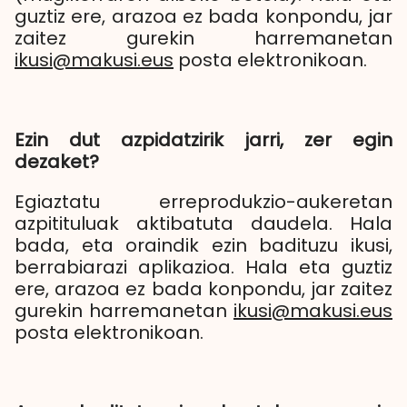
guztiz ere, arazoa ez bada konpondu, jar
zaitez gurekin harremanetan
ikusi@makusi.eus
posta elektronikoan.
Ezin dut azpidatzirik jarri, zer egin
dezaket?
Egiaztatu erreprodukzio-aukeretan
azpitituluak aktibatuta daudela. Hala
bada, eta oraindik ezin badituzu ikusi,
berrabiarazi aplikazioa. Hala eta guztiz
ere, arazoa ez bada konpondu, jar zaitez
gurekin harremanetan
ikusi@makusi.eus
posta elektronikoan.