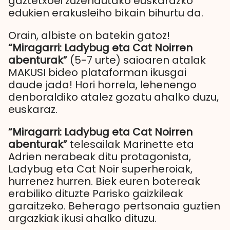
gaztetxoei zuzendutako euskarazko
edukien erakusleiho bikain bihurtu da.
Orain, albiste on batekin gatoz!
“Miragarri: Ladybug eta Cat Noirren
abenturak”
(5-7 urte) saioaren atalak
MAKUSI bideo plataforman ikusgai
daude jada! Hori horrela, lehenengo
denboraldiko atalez gozatu ahalko duzu,
euskaraz.
“Miragarri: Ladybug eta Cat Noirren
abenturak”
telesailak Marinette eta
Adrien nerabeak ditu protagonista,
Ladybug eta Cat Noir superheroiak,
hurrenez hurren. Biek euren botereak
erabiliko dituzte Parisko gaizkileak
garaitzeko. Beherago pertsonaia guztien
argazkiak ikusi ahalko dituzu.