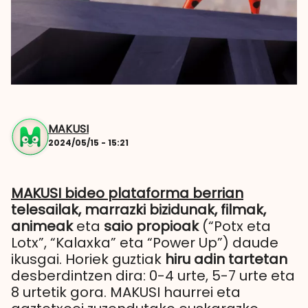
MAKUSI
2024/05/15 - 15:21
MAKUSI bideo plataforma berrian
telesailak, marrazki bizidunak, filmak,
animeak
eta
saio propioak
(“Potx eta
Lotx”, “Kalaxka” eta “Power Up”) daude
ikusgai. Horiek guztiak
hiru adin tartetan
desberdintzen dira: 0-4 urte, 5-7 urte eta
8 urtetik gora. MAKUSI haurrei eta