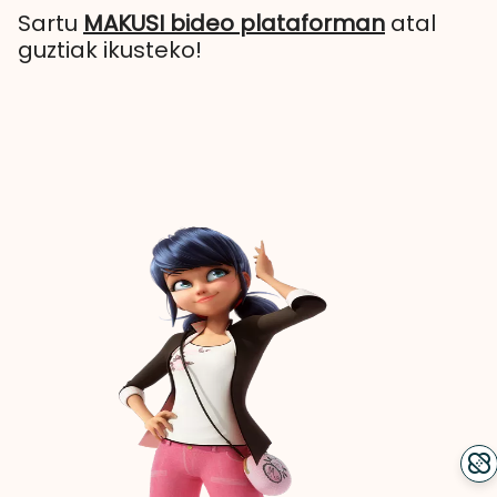
Sartu
MAKUSI bideo plataforman
atal
guztiak ikusteko!