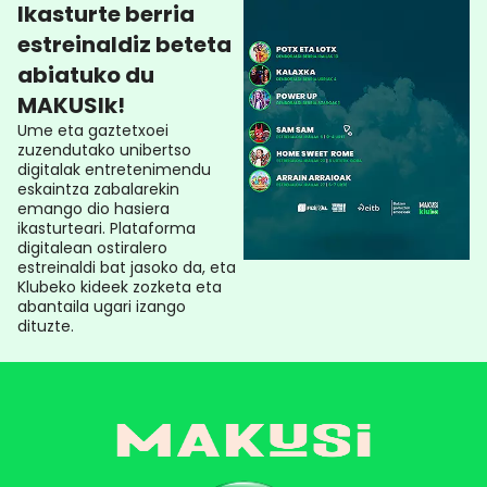
Ikasturte berria
estreinaldiz beteta
abiatuko du
MAKUSIk!
Ume eta gaztetxoei
zuzendutako unibertso
digitalak entretenimendu
eskaintza zabalarekin
emango dio hasiera
ikasturteari. Plataforma
digitalean ostiralero
estreinaldi bat jasoko da, eta
Klubeko kideek zozketa eta
abantaila ugari izango
dituzte.