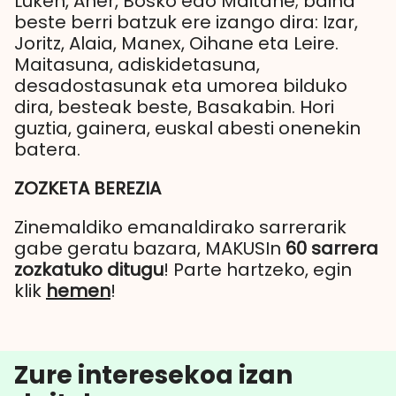
Luken, Aner, Bosko edo Maitane; baina
beste berri batzuk ere izango dira: Izar,
Joritz, Alaia, Manex, Oihane eta Leire.
Maitasuna, adiskidetasuna,
desadostasunak eta umorea bilduko
dira, besteak beste, Basakabin. Hori
guztia, gainera, euskal abesti onenekin
batera.
ZOZKETA BEREZIA
Zinemaldiko emanaldirako sarrerarik
gabe geratu bazara, MAKUSIn
60 sarrera
zozkatuko ditugu
! Parte hartzeko, egin
klik
hemen
!
Zure interesekoa izan