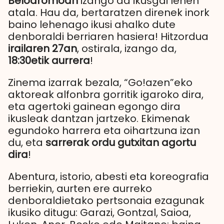
Belodromoan
izango da ikusgai lehen
atala. Hau da, bertaratzen direnek inork
baino lehenago ikusi ahalko dute
denboraldi berriaren hasiera! Hitzordua
irailaren 27an
, ostirala, izango da,
18:30etik aurrera
!
Zinema izarrak bezala, “Go!azen”eko
aktoreak alfonbra gorritik igaroko dira,
eta agertoki gainean egongo dira
ikusleak dantzan jartzeko. Ekimenak
egundoko harrera eta oihartzuna izan
du, eta
sarrerak ordu gutxitan agortu
dira
!
Abentura, istorio, abesti eta koreografia
berriekin, aurten ere aurreko
denboraldietako pertsonaia ezagunak
ikusiko ditugu: Garazi, Gontzal, Saioa,