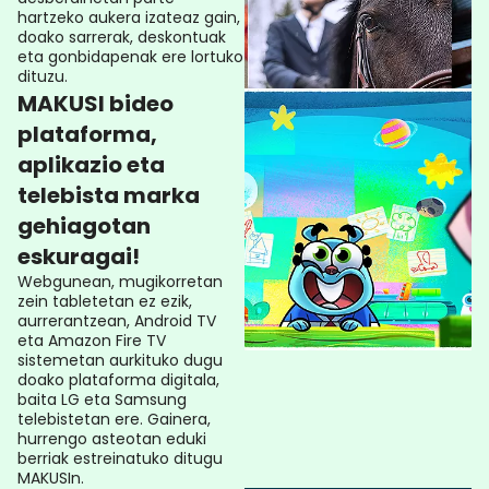
hartzeko aukera izateaz gain,
doako sarrerak, deskontuak
eta gonbidapenak ere lortuko
dituzu.
MAKUSI bideo
plataforma,
aplikazio eta
telebista marka
gehiagotan
eskuragai!
Webgunean, mugikorretan
zein tabletetan ez ezik,
aurrerantzean, Android TV
eta Amazon Fire TV
sistemetan aurkituko dugu
doako plataforma digitala,
baita LG eta Samsung
telebistetan ere. Gainera,
hurrengo asteotan eduki
berriak estreinatuko ditugu
MAKUSIn.