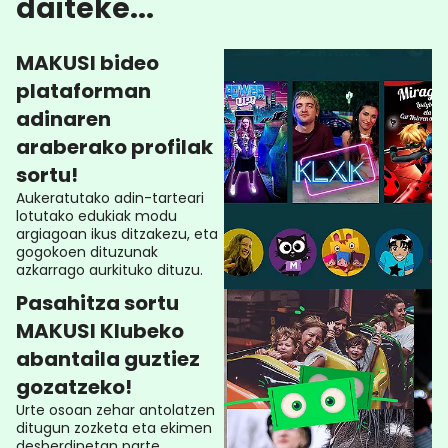
daiteke...
MAKUSI bideo
plataforman
adinaren
araberako profilak
sortu!
Aukeratutako adin-tarteari
lotutako edukiak modu
argiagoan ikus ditzakezu, eta
gogokoen dituzunak
azkarrago aurkituko dituzu.
Pasahitza sortu
MAKUSI Klubeko
abantaila guztiez
gozatzeko!
Urte osoan zehar antolatzen
ditugun zozketa eta ekimen
desberdinetan parte