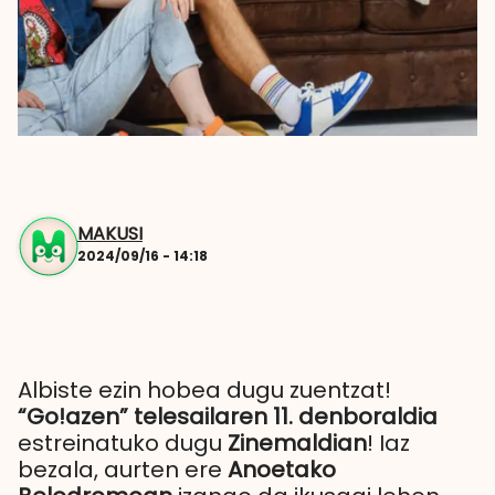
MAKUSI
2024/09/16 - 14:18
Albiste ezin hobea dugu zuentzat!
“Go!azen” telesailaren 11. denboraldia
estreinatuko dugu
Zinemaldian
! Iaz
bezala, aurten ere
Anoetako