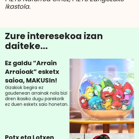
Ikastola.
Zure interesekoa izan
daiteke...
Ez galdu “Arrain
Arraioak” esketx
saioa, MAKUSIn!
Gizakiok begira ez
gaudenean arrainak nola bizi
diren ikasiko dugu parekorik
ez duen esketx saio honetan.
Potx eta Lotxen