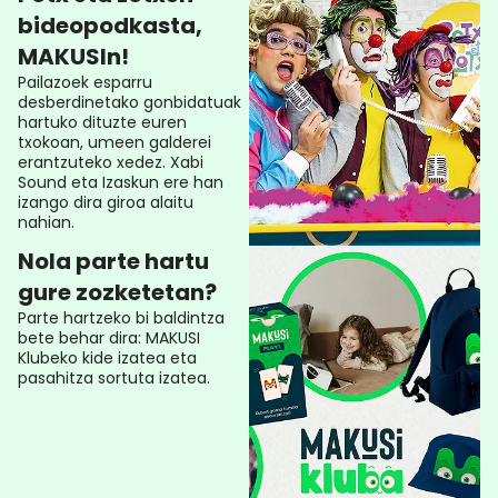
bideopodkasta,
MAKUSIn!
Pailazoek esparru
desberdinetako gonbidatuak
hartuko dituzte euren
txokoan, umeen galderei
erantzuteko xedez. Xabi
Sound eta Izaskun ere han
izango dira giroa alaitu
nahian.
Nola parte hartu
gure zozketetan?
Parte hartzeko bi baldintza
bete behar dira: MAKUSI
Klubeko kide izatea eta
pasahitza sortuta izatea.