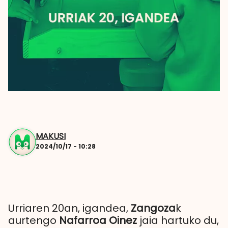
MAKUSI
2024/10/17 - 10:28
Urriaren 20an, igandea,
Zangoza
k
aurtengo
Nafarroa Oinez
jaia hartuko du,