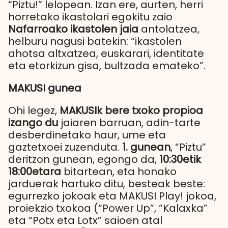
“Piztu!” lelopean. Izan ere, aurten, herri
horretako ikastolari egokitu zaio
Nafarroako ikastolen jaia
antolatzea,
helburu nagusi batekin: “ikastolen
ahotsa altxatzea, euskarari, identitate
eta etorkizun gisa, bultzada emateko”.
MAKUSI gunea
Ohi legez,
MAKUSIk bere txoko propioa
izango du
jaiaren barruan, adin-tarte
desberdinetako haur, ume eta
gaztetxoei zuzenduta.
1. gunean
, “Piztu”
deritzon gunean, egongo da,
10:30etik
18:00etara
bitartean, eta honako
jarduerak hartuko ditu, besteak beste:
egurrezko jokoak eta MAKUSI Play! jokoa,
proiekzio txokoa (“Power Up”, “Kalaxka”
eta “Potx eta Lotx” saioen atal