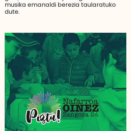
musika emanaldi berezia taularatuko
dute.