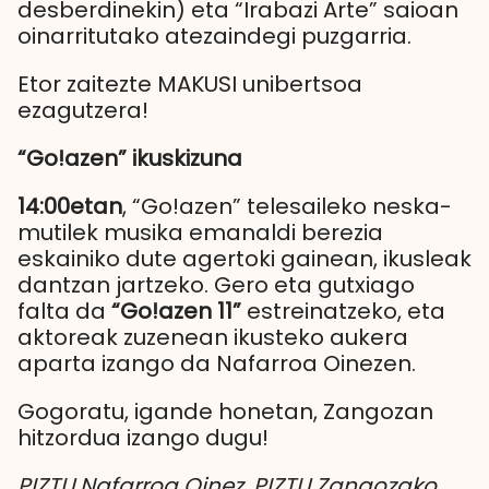
desberdinekin) eta “Irabazi Arte” saioan
oinarritutako atezaindegi puzgarria.
Etor zaitezte MAKUSI unibertsoa
ezagutzera!
“Go!azen” ikuskizuna
14:00etan
, “Go!azen” telesaileko neska-
mutilek musika emanaldi berezia
eskainiko dute agertoki gainean, ikusleak
dantzan jartzeko. Gero eta gutxiago
falta da
“Go!azen 11”
estreinatzeko, eta
aktoreak zuzenean ikusteko aukera
aparta izango da Nafarroa Oinezen.
Gogoratu, igande honetan, Zangozan
hitzordua izango dugu!
PIZTU Nafarroa Oinez, PIZTU Zangozako