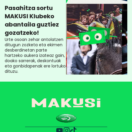
Pasahitza sortu
MAKUSI Klubeko
abantaila guztiez
gozatzeko!
Urte osoan zehar antolatzen
ditugun zozketa eta ekimen
desberdinetan parte
hartzeko aukera izateaz gain,
doako sarrerak, deskontuak
eta gonbidapenak ere lortuko
dituzu.