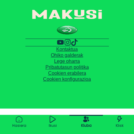
Kontaktua
Ohiko galderak
Lege oharra
Pribatutasun politika
Cookien erabilera
Cookien konfigurazioa
Hasiera
Ikusi
Kluba
Klisk