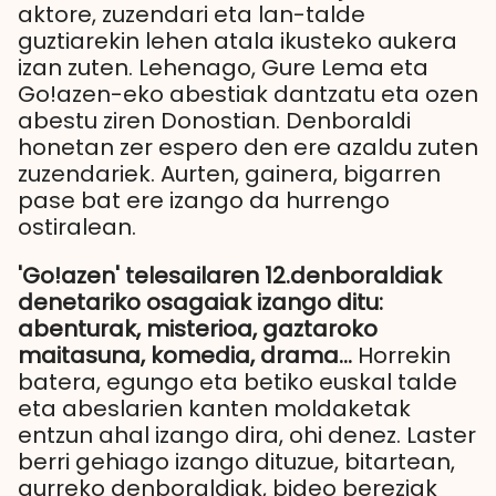
aktore, zuzendari eta lan-talde
guztiarekin lehen atala ikusteko aukera
izan zuten. Lehenago, Gure Lema eta
Go!azen-eko abestiak dantzatu eta ozen
abestu ziren Donostian. Denboraldi
honetan zer espero den ere azaldu zuten
zuzendariek. Aurten, gainera, bigarren
pase bat ere izango da hurrengo
ostiralean.
'Go!azen' telesailaren 12.denboraldiak
denetariko osagaiak izango ditu:
abenturak, misterioa, gaztaroko
maitasuna, komedia, drama…
Horrekin
batera, egungo eta betiko euskal talde
eta abeslarien kanten moldaketak
entzun ahal izango dira, ohi denez. Laster
berri gehiago izango dituzue, bitartean,
aurreko denboraldiak, bideo bereziak