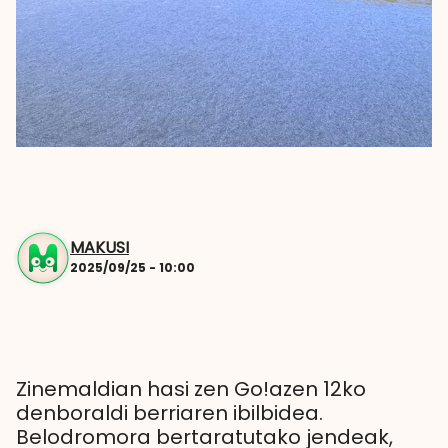
MAKUSI
2025/09/25 - 10:00
Zinemaldian hasi zen Go!azen 12ko
denboraldi berriaren ibilbidea.
Belodromora bertaratutako jendeak,