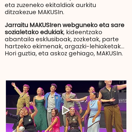
eta zuzeneko ekitaldiak aurkitu
ditzakezue MAKUSIn.
Jarraitu MAKUSIren webguneko eta sare
sozialetako edukiak
, kideentzako
abantaila esklusiboak, zozketak, parte
hartzeko ekimenak, argazki-lehiaketak...
Hori guztia, eta askoz gehiago, MAKUSIn.