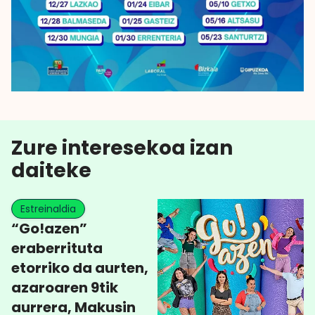
Zure interesekoa izan
daiteke
Estreinaldia
“Go!azen”
eraberrituta
etorriko da aurten,
azaroaren 9tik
aurrera, Makusin