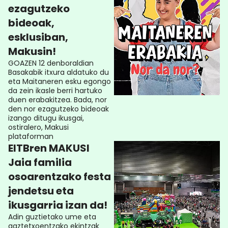
ezagutzeko
bideoak,
esklusiban,
Makusin!
GOAZEN 12 denboraldian
Basakabik itxura aldatuko du
eta Maitaneren esku egongo
da zein ikasle berri hartuko
duen erabakitzea. Bada, nor
den nor ezagutzeko bideoak
izango ditugu ikusgai,
ostiralero, Makusi
plataforman
EITBren MAKUSI
Jaia familia
osoarentzako festa
jendetsu eta
ikusgarria izan da!
Adin guztietako ume eta
gaztetxoentzako ekintzak