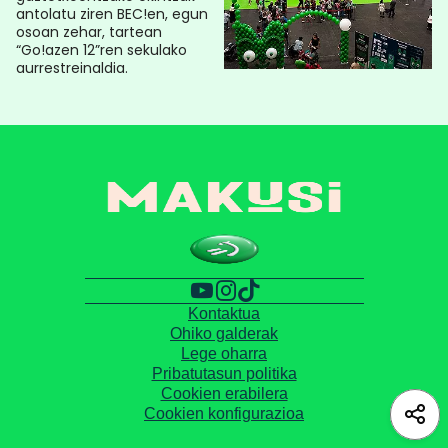
antolatu ziren BEC!en, egun
osoan zehar, tartean
“Go!azen 12”ren sekulako
aurrestreinaldia.
Kontaktua
Ohiko galderak
Lege oharra
Pribatutasun politika
Cookien erabilera
Cookien konfigurazioa