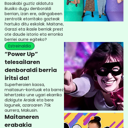
Basakabi guztiz aldatuta
ikusiko dugu denboraldi
berrian, izan ere, adingabeen
zentrotik etorritako gazteak
hartuko ditu eskolak. Maitane,
Garazi eta ikasle berriak prest
ote daude istorio eta erronka
berriei aurre egiteko?
Estreinaldia
“Power Up”
telesailaren
denboraldi berria
iritsi da!
Superheroien kaosa,
maitasun-kontuak eta barrez
lehertzeko une ugari ekarriko
dizkigute Araiak eta bere
lagunek, azaroaren 7tik
aurrera, Makusin.
Maitaneren
erabakia