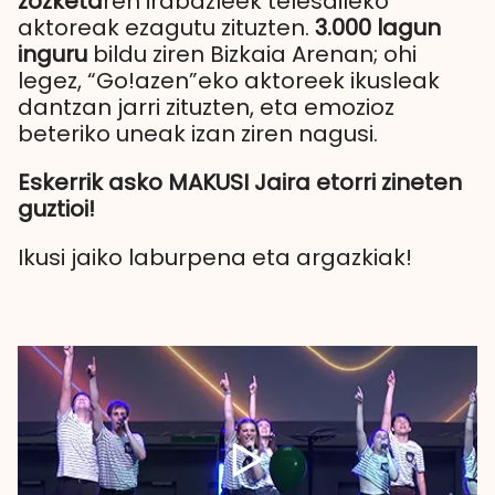
zozketa
ren irabazleek telesaileko
aktoreak ezagutu zituzten.
3.000 lagun
inguru
bildu ziren Bizkaia Arenan; ohi
legez, “Go!azen”eko aktoreek ikusleak
dantzan jarri zituzten, eta emozioz
beteriko uneak izan ziren nagusi.
Eskerrik asko MAKUSI Jaira etorri zineten
guztioi!
Ikusi jaiko laburpena eta argazkiak!