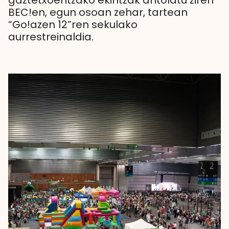
gaztetxoentzako ekintzak antolatu ziren
BEC!en, egun osoan zehar, tartean
“Go!azen 12”ren sekulako
aurrestreinaldia.