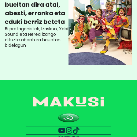
bueltan dira atal,
abesti, erronka eta
eduki berriz beteta
Bi protagonistek, Izaskun, Xabi
Sound eta Nerea izango
dituzte abentura hauetan
bidelagun