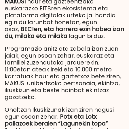
MAKUSI
haur eta gazteentzako
euskarazko EITBren ekosistema eta
plataforma digitalak urteko jai handia
egin du larunbat honetan, egun
osoz,
BEC!en, eta harrera ezin hobea izan
du
,
milaka eta milaka
lagun bilduz.
Programazio anitz eta zabala izan zuen
jaiak, egun osoan zehar, euskaraz eta
familiei zuzendutako jarduerekin.
11:00etan ateak ireki eta 10.000 metro
karratuak haur eta gaztetxoz bete ziren,
MAKUSI unibertsoko pertsonaia, ekintza,
ikuskizun eta beste hainbat ekintzaz
gozatzeko.
Oholtzan Ikuskizunak izan ziren nagusi
egun osoan zehar.
Potx eta Lotx
pailazoek beraien “Lagunekin topa”