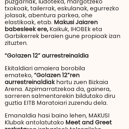
puzgarriak, ludoteka, margotzeko
txokoak, tailerrak, eskulanak, egurrezko
jolasak, abentura parkea, ohe
elastikoak, etab.
Makusi Jaiaren
babesleek ere,
Kaikuk, IHOBEk eta
Garbikerrek beraien gune propioak izan
zituzten.
“Go!azen 12” aurrestreinaldia
Ekitaldiari amaiera borobila
emateko,
“Go!azen 12”ren
aurrestreinaldiak
hartu zuen Bizkaia
Arena. Azpimarratzekoa da, gainera,
sarreren salmentarekin bildutako diru
guztia EITB Maratoiari zuzendu dela.
Emanaldia hasi baino lehen, MAKUSI
Klubak antolatutako
Meet and Greet