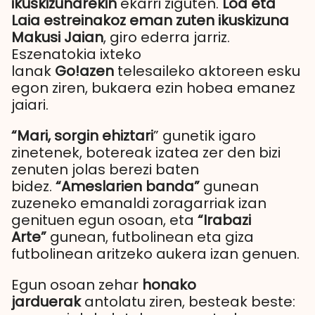
ikuskizunarekin
ekarri ziguten.
Loa eta
Laia estreinakoz eman zuten ikuskizuna
Makusi Jaian
, giro ederra jarriz.
Eszenatokia ixteko
lanak
Go!azen
telesaileko aktoreen esku
egon ziren, bukaera ezin hobea emanez
jaiari.
“Mari, sorgin ehiztari
” gunetik igaro
zinetenek, botereak izatea zer den bizi
zenuten jolas berezi baten
bidez.
“Ameslarien banda”
gunean
zuzeneko emanaldi zoragarriak izan
genituen egun osoan, eta
“Irabazi
Arte”
gunean, futbolinean eta giza
futbolinean aritzeko aukera izan genuen.
Egun osoan zehar
honako
jarduerak
antolatu ziren, besteak beste: