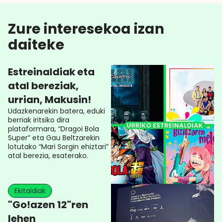
Zure interesekoa izan
daiteke
Estreinaldiak eta
atal bereziak,
urrian, Makusin!
Udazkenarekin batera, eduki
berriak iritsiko dira
plataformara, “Dragoi Bola
Super” eta Gau Beltzarekin
lotutako “Mari Sorgin ehiztari”
atal berezia, esaterako.
Ekitaldiak
"Go!azen 12"ren
lehen