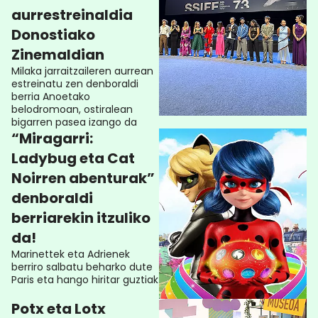
aurrestreinaldia
Donostiako
Zinemaldian
Milaka jarraitzaileren aurrean
estreinatu zen denboraldi
berria Anoetako
belodromoan, ostiralean
bigarren pasea izango da
“Miragarri:
Ladybug eta Cat
Noirren abenturak”
denboraldi
berriarekin itzuliko
da!
Marinettek eta Adrienek
berriro salbatu beharko dute
Paris eta hango hiritar guztiak
Potx eta Lotx