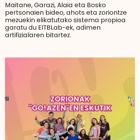
Maitane, Garazi, Alaia eta Bosko
pertsonaien bideo, ahots eta zoriontze
mezuekin elikatutako sistema propioa
garatu du EITBLab-ek, adimen
artifizialaren bitartez.