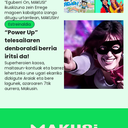
“Eguberri On, MAKUSI”
ikuskizuna zein Errege
magoen kabalgata izango
ditugu urtarrilean, MAKUSIn!
Estreinaldia
“Power Up”
telesailaren
denboraldi berria
iritsi da!
Superheroien kaosa,
maitasun-kontuak eta barrez
lehertzeko une ugari ekarriko
dizkigute Araiak eta bere
lagunek, azaroaren 7tik
aurrera, Makusin.