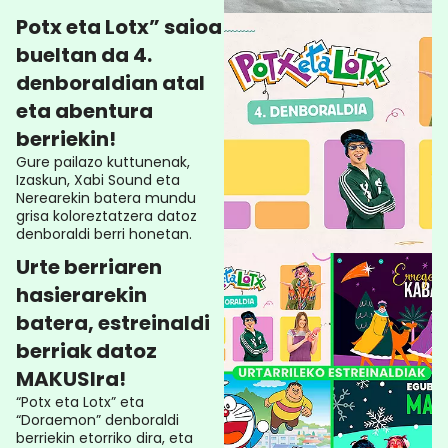
Potx eta Lotx” saioa
bueltan da 4.
denboraldian atal
eta abentura
berriekin!
Gure pailazo kuttunenak,
Izaskun, Xabi Sound eta
Nerearekin batera mundu
grisa koloreztatzera datoz
denboraldi berri honetan.
Urte berriaren
hasierarekin
batera, estreinaldi
berriak datoz
MAKUSIra!
“Potx eta Lotx” eta
“Doraemon” denboraldi
berriekin etorriko dira, eta