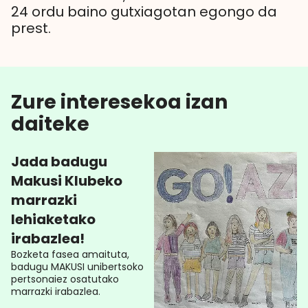
24 ordu baino gutxiagotan egongo da
prest.
Zure interesekoa izan
daiteke
Jada badugu
Makusi Klubeko
marrazki
lehiaketako
irabazlea!
Bozketa fasea amaituta,
badugu MAKUSI unibertsoko
pertsonaiez osatutako
marrazki irabazlea.