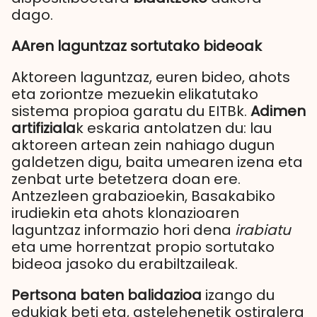
dago.
AAren laguntzaz sortutako bideoak
Aktoreen laguntzaz, euren bideo, ahots
eta zoriontze mezuekin elikatutako
sistema propioa garatu du EITBk.
Adimen
artifiziala
k eskaria antolatzen du: lau
aktoreen artean zein nahiago dugun
galdetzen digu, baita umearen izena eta
zenbat urte betetzera doan ere.
Antzezleen grabazioekin, Basakabiko
irudiekin eta ahots klonazioaren
laguntzaz informazio hori dena
irabiatu
eta ume horrentzat propio sortutako
bideoa jasoko du erabiltzaileak.
Pertsona baten balidazioa
izango du
edukiak beti eta, astelehenetik ostiralera