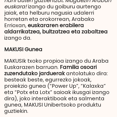
nahi duten guztientzat. Mugaezin Araban
euskara!
izango du goiburu aurtengo
jaiak, eta helburu nagusia udalerri
horretan eta orokorrean, Arabako
Errioxan,
euskararen erabilera
aldarrikatzea, bultzatzea eta zabaltzea
izango da.
MAKUSI Gunea
MAKUSIk txoko propioa izango du Araba
Euskarazen barruan.
Familia osoari
zuzendutako jarduerak
antolatuko dira:
besteak beste, egurrezko jokoak,
proiekzio gunea (“Power Up”, “Kalaxka”
eta “Potx eta Lotx” saioak ikusgai izango
dira), joko interaktiboak eta salmenta
gunea, MAKUSI Unibertsoko produktu
guztiekin.