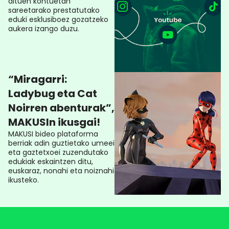
dituen kontuetan
sareetarako prestatutako
eduki esklusiboez gozatzeko
aukera izango duzu.
“Miragarri:
Ladybug eta Cat
Noirren abenturak”,
MAKUSIn ikusgai!
MAKUSI bideo plataforma
berriak adin guztietako umeei
eta gaztetxoei zuzendutako
edukiak eskaintzen ditu,
euskaraz, nonahi eta noiznahi
ikusteko.