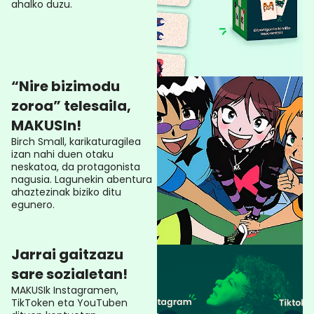
ahalko duzu.
“Nire bizimodu
zoroa” telesaila,
MAKUSIn!
Birch Small, karikaturagilea
izan nahi duen otaku
neskatoa, da protagonista
nagusia. Lagunekin abentura
ahaztezinak biziko ditu
egunero.
Jarrai gaitzazu
sare sozialetan!
MAKUSIk Instagramen,
TikToken eta YouTuben