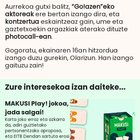
Aurrekoa gutxi balitz,
“Go!azen”eko
aktoreak
ere bertan izango dira, eta
kontzertua
eskaintzeaz gain, ume eta
gaztetxoekin argazkiak aterako dituzte
photocall-ean
.
Gogoratu, ekainaren 16an hitzordua
izango duzu gurekin, Olarizun. Han izango
gaituzu zain!
Zure interesekoa izan daiteke...
MAKUSI Play! jokoa,
jada salgai!
Karta joko erraz eta azkarra
da, adin guztietako
pertsonentzako aproposa,
eta EITB Dendan sartuta erosi