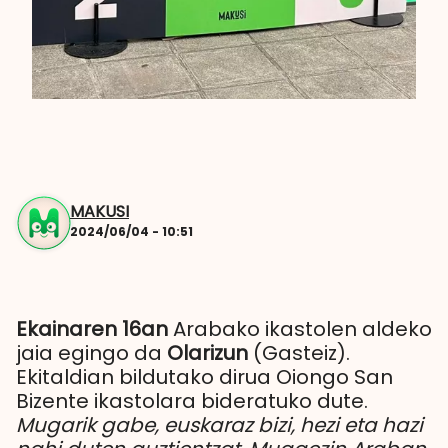
MAKUSI
2024/06/04 - 10:51
Ekainaren 16an
Arabako ikastolen aldeko
jaia egingo da
Olarizun
(Gasteiz).
Ekitaldian bildutako dirua Oiongo San
Bizente ikastolara bideratuko dute.
Mugarik gabe, euskaraz bizi, hezi eta hazi