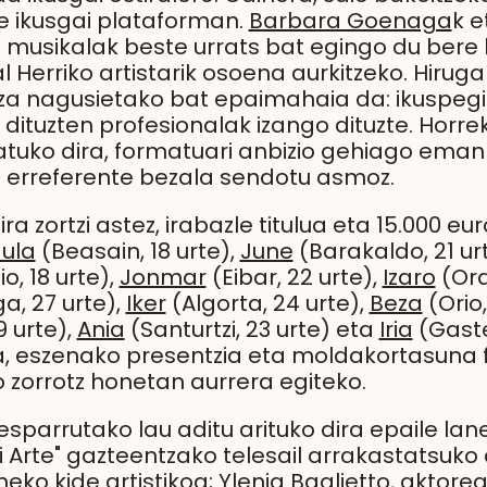
e ikusgai plataforman.
Barbara Goenaga
k 
 musikalak beste urrats bat egingo du bere 
l Herriko artistarik osoena aurkitzeko. Hiruga
za nagusietako bat epaimahaia da: ikuspegi 
 dituzten profesionalak izango dituzte. Horre
atuko dira, formatuari anbizio gehiago eman
erreferente bezala sendotu asmoz.
ira zortzi astez, irabazle titulua eta 15.000 eu
ula
(Beasain, 18 urte),
June
(Barakaldo, 21 ur
o, 18 urte),
Jonmar
(Eibar, 22 urte),
Izaro
(Ordi
a, 27 urte),
Iker
(Algorta, 24 urte),
Beza
(Orio,
9 urte),
Ania
(Santurtzi, 23 urte) eta
Iria
(Gastei
ioa, eszenako presentzia eta moldakortasuna
iko zorrotz honetan aurrera egiteko.
sparrutako lau aditu arituko dira epaile lan
zi Arte" gazteentzako telesail arrakastatsuk
neko kide artistikoa;
Ylenia Baglietto
, aktorea