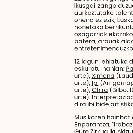
ikusgai izango duzu
aurkeztutako talent
onena ez ezik, Euska
honetako berrikunt
osagarriak ekarriko
batera, arauak ald
entretenimenduzko 
12 lagun lehiatuko d
eskuratu nahian:
Pa
urte),
Ximena
(Laudi
urte),
Ipi
(Arrigorriag
urte),
Chira
(Bilbo, 1
urte). Interpretaz
dira ibilbide artist
Musikaren hainbat e
Enparantza
, "Iraba
Gure Zirkua ikuskizu