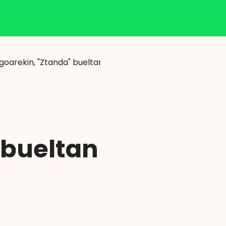
Klisk
goarekin, "Ztanda" bueltan da, Euskal Herriko artista osoe
 bueltan