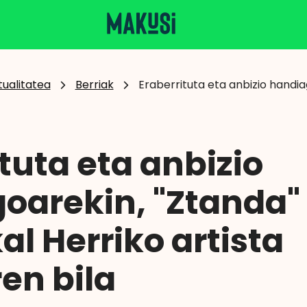
tualitatea
Berriak
Eraberrituta eta anbizio handia
tuta eta anbizio
oarekin, "Ztanda"
al Herriko artista
en bila