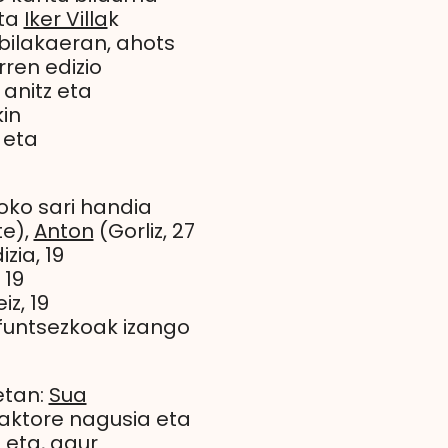
eta
Iker Villa
k
bilakaeran, ahots
rren edizio
anitz eta
kin
 eta
roko sari handia
te),
Anton
(Gorliz, 27
zia, 19
 19
z, 19
 funtsezkoak izango
etan:
Sua
o aktore nagusia eta
 eta, gaur