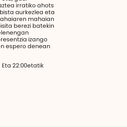
ztea irratiko ahots
ebista aurkezlea eta
mahaiaren mahaian
sita berezi batekin
idelenengan
presentzia izango
ien espero denean
 Eta 22:00etatik