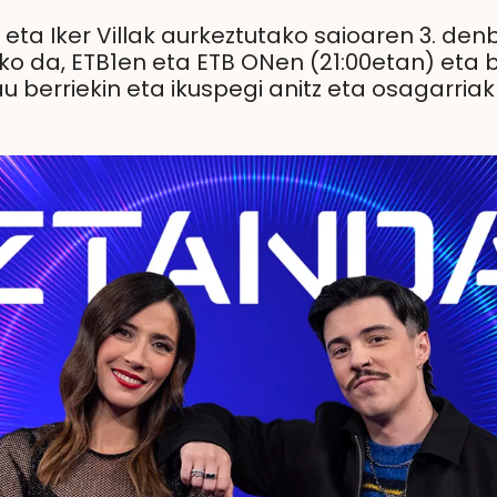
a Iker Villak aurkeztutako saioaren 3. denbo
ko da, ETB1en eta ETB ONen (21:00etan) eta 
u berriekin eta ikuspegi anitz eta osagarriak