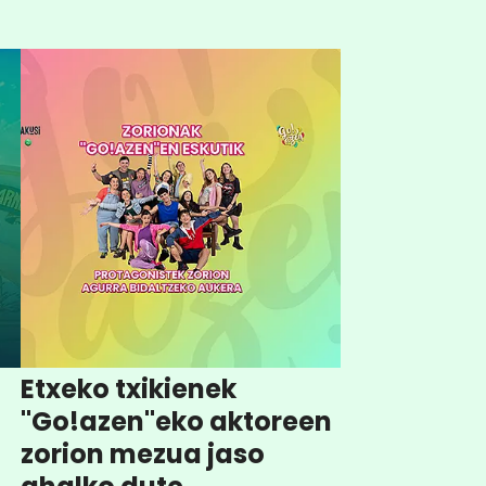
Etxeko txikienek
"Go!azen"eko aktoreen
zorion mezua jaso