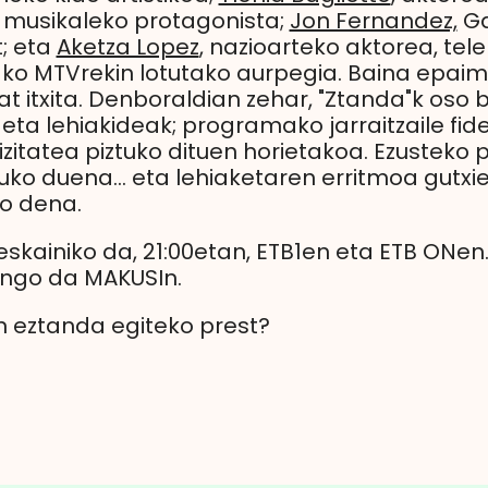
musikaleko protagonista;
Jon Fernandez,
Ga
; eta
Aketza Lopez
, nazioarteko aktorea, tel
o MTVrekin lotutako aurpegia. Baina epai
 itxita. Denboraldian zehar, "Ztanda"k oso bi
le eta lehiakideak; programako jarraitzaile f
izitatea piztuko dituen horietakoa. Ezusteko 
uko duena… eta lehiaketaren erritmoa gutx
go dena.
eskainiko da, 21:00etan, ETB1en eta ETB ONen.
ongo da MAKUSIn.
in eztanda egiteko prest?