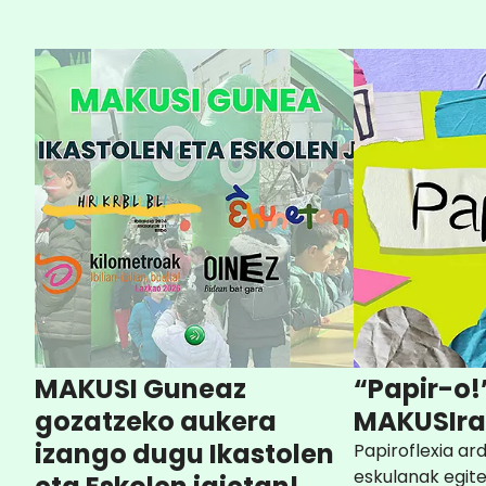
MAKUSI Guneaz
“Papir-o!”
gozatzeko aukera
MAKUSIra i
izango dugu Ikastolen
Papiroflexia ar
eskulanak egit