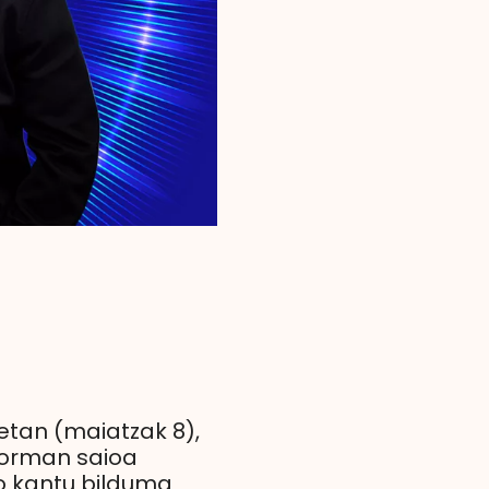
etan (maiatzak 8),
forman saioa
ko kantu bilduma