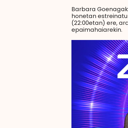
Barbara Goenagak et
honetan estreinatu
(22:00etan) ere, ara
epaimahaiarekin.