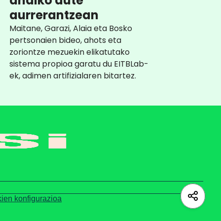
ahalko dute
aurrerantzean
Maitane, Garazi, Alaia eta Bosko
pertsonaien bideo, ahots eta
zoriontze mezuekin elikatutako
sistema propioa garatu du EITBLab-
ek, adimen artifizialaren bitartez.
ien konfigurazioa