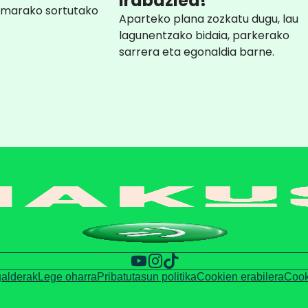
irabazlea!
rmarako sortutako
Aparteko plana zozkatu dugu, lau
lagunentzako bidaia, parkerako
sarrera eta egonaldia barne.
galderak
Lege oharra
Pribatutasun politika
Cookien erabilera
Cook