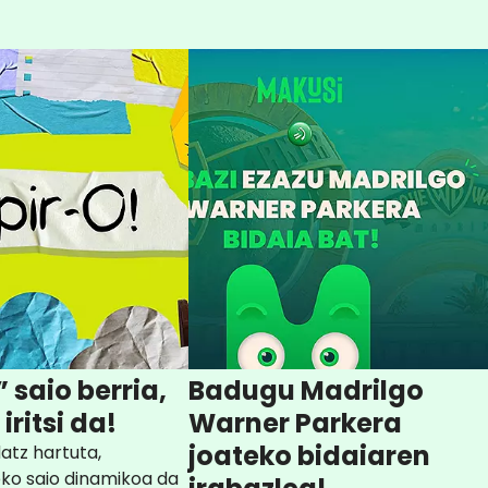
 saio berria,
Badugu Madrilgo
ritsi da!
Warner Parkera
joateko bidaiaren
datz hartuta,
eko saio dinamikoa da