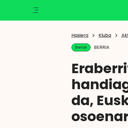
Ikusi
Kluba
Klisk
Aktualitatea
Hasiera
Kluba
Ak
Ekintzak
BERRIA
Berriak
Berriak
Zozketak
Eraberri
Zorionak
Argazkiak
handiag
Abantailak
Eragiketaren emaitza
da, Eusk
osoenar