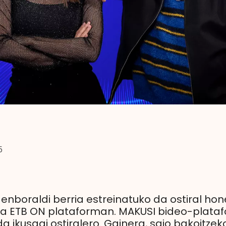
5
enboraldi berria estreinatuko da ostiral hon
eta ETB ON plataforman. MAKUSI bideo-plata
 ikusgai ostiralero. Gainera, saio bakoitze