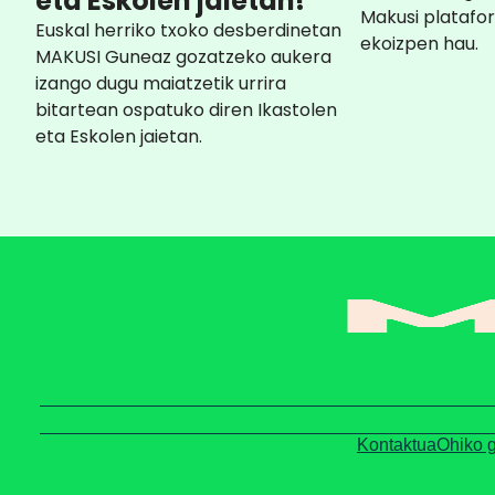
eta Eskolen jaietan!
Makusi platafo
Euskal herriko txoko desberdinetan
ekoizpen hau.
MAKUSI Guneaz gozatzeko aukera
izango dugu maiatzetik urrira
bitartean ospatuko diren Ikastolen
eta Eskolen jaietan.
Kontaktua
Ohiko 