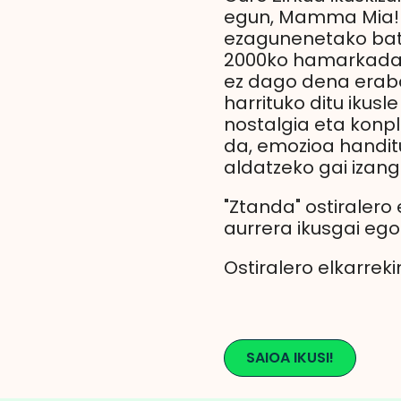
egun, Mamma Mia! 
ezagunenetako bat
2000ko hamarkadak
ez dago dena erabat
harrituko ditu ikus
nostalgia eta konpl
da, emozioa handit
aldatzeko gai izan
"Ztanda" ostiralero 
aurrera ikusgai eg
Ostiralero elkarrek
SAIOA IKUSI!