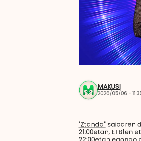
MAKUSI
2026/05/06 - 11:3
"Ztanda"
saioaren d
21:00etan, ETB1en 
22:00etan egongo da