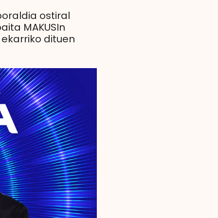
raldia ostiral
baita MAKUSIn
 ekarriko dituen